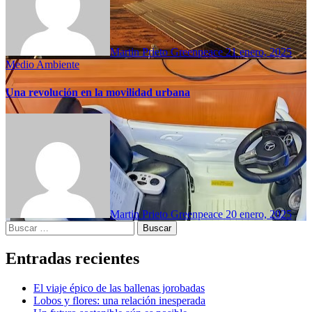
Martin Prieto Greenpeace
21 enero, 2025
Medio Ambiente
Una revolución en la movilidad urbana
Martin Prieto Greenpeace
20 enero, 2025
Buscar:
Entradas recientes
El viaje épico de las ballenas jorobadas
Lobos y flores: una relación inesperada