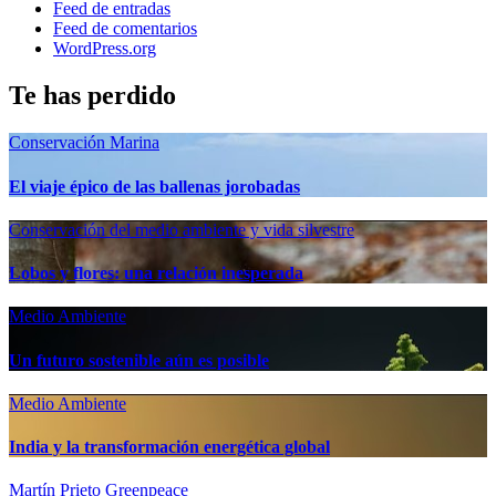
Feed de entradas
Feed de comentarios
WordPress.org
Te has perdido
Conservación Marina
El viaje épico de las ballenas jorobadas
Conservación del medio ambiente y vida silvestre
Lobos y flores: una relación inesperada
Medio Ambiente
Un futuro sostenible aún es posible
Medio Ambiente
India y la transformación energética global
Martín Prieto Greenpeace