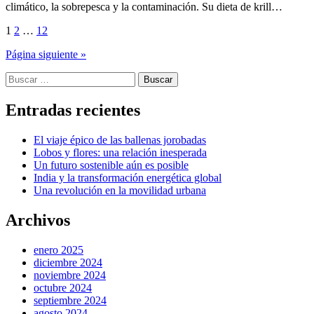
climático, la sobrepesca y la contaminación. Su dieta de krill…
Paginación
1
2
…
12
de
Página siguiente »
entradas
Buscar:
Entradas recientes
El viaje épico de las ballenas jorobadas
Lobos y flores: una relación inesperada
Un futuro sostenible aún es posible
India y la transformación energética global
Una revolución en la movilidad urbana
Archivos
enero 2025
diciembre 2024
noviembre 2024
octubre 2024
septiembre 2024
agosto 2024