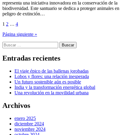
representa una iniciativa innovadora en la conservación de la
biodiversidad. Este santuario se dedica a proteger animales en
peligro de extinción…
Paginación
1
2
…
4
de
Página siguiente »
entradas
Buscar:
Entradas recientes
El viaje épico de las ballenas jorobadas
Lobos y flores: una relación inesperada
Un futuro sostenible aún es posible
India y la transformación energética global
Una revolución en la movilidad urbana
Archivos
enero 2025
diciembre 2024
noviembre 2024
octubre 2024